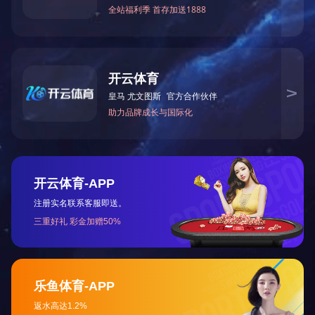
免费方案咨询
无论您处于项目的哪个阶段，我们都乐于为您提供初步的技术交流和
方案建议。
快速原型验证（视项目情况而定）
对于一些复杂或创新性的应用，我们可协助进行概念设计和初步验
证。
全程技术支持