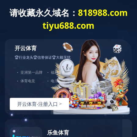
Language
新闻动态
产品咨询
HTH.COM
产品中心
防火幕驱动
产品简介
解决方案
防火幕是剧院必备的安全设备，通常设置在舞台台口处，在火灾情况
下可迅速封闭台口，隔离舞台与观众厅或舞台以外的区域，起到防止
服务支持
EVO-TECH
火灾蔓延的作用。防火幕幕体为刚性结构，是通过卷扬方式垂直升降
的设备。本产品为防火隔离幕驱动阻尼，是整个防火幕系统的重要组
成部分
关于伊特
联系我们