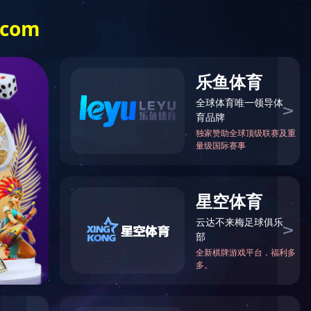
e.
。
方版在线登入口
|
星空体育·（中国）官方网站
|
开云官方